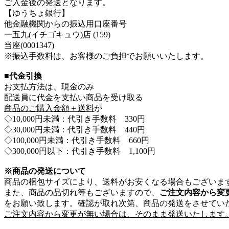
ご入金後の発送となります。
【ゆうちょ銀行】
他金融機関からの振込用口座番号
一五九(イチゴキュウ)店 (159)
当座(0001347)
※振込手数料は、お客様のご負担でお願いいたします。
■代金引換
お支払方法は、現金のみ
配送員に代金を支払い商品を受け取る
商品のご購入金額＋送料
が
◇10,000円未満：代引き手数料 330円
◇30,000円未満：代引き手数料 440円
◇100,000円未満：代引き手数料 660円
◇300,000円以下：代引き手数料 1,100円
※商品の発送について
商品の梱包サイズにより、送料がお安くなる場合もございま
また、商品の品切れ等もございますので、
ご注文内容から変
をお願い致します。確認が取れ次第、商品の発送をさせてい
ご注文内容から変更が無い場合は、そのまま発送いたします