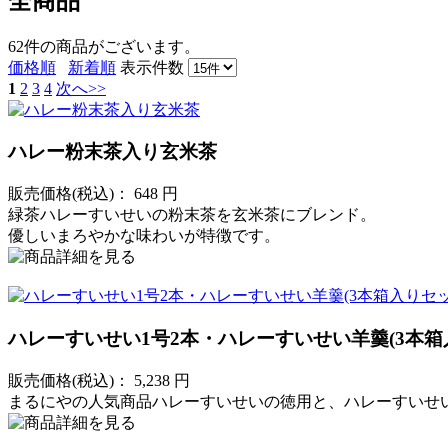
全商品
62件
の商品がございます。
価格順
新着順
表示件数
1
2
3
4
次へ>>
ハレー粉末茶入り玄米茶
販売価格(税込)：
648
円
緑茶ハレーすいせいの粉末茶を玄米茶にブレンド。
優しいまろやかな味わいが特徴です。
ハレーすいせい1号2本・ハレーすいせい羊羹(3本箱
販売価格(税込)：
5,238
円
まるにやの人気商品ハレーすいせいの徳用と、ハレーすいせ