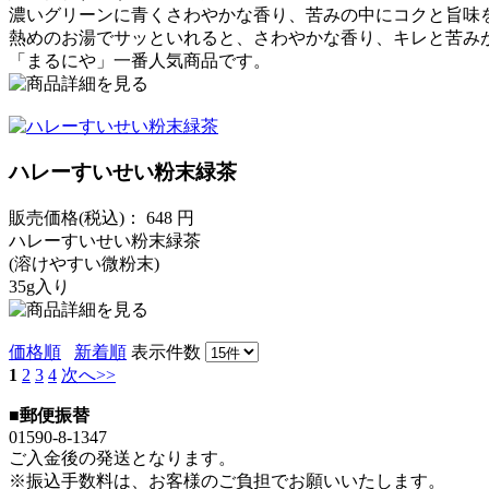
濃いグリーンに青くさわやかな香り、苦みの中にコクと旨味
熱めのお湯でサッといれると、さわやかな香り、キレと苦み
「まるにや」一番人気商品です。
ハレーすいせい粉末緑茶
販売価格(税込)：
648
円
ハレーすいせい粉末緑茶
(溶けやすい微粉末)
35g入り
価格順
新着順
表示件数
1
2
3
4
次へ>>
■郵便振替
01590-8-1347
ご入金後の発送となります。
※振込手数料は、お客様のご負担でお願いいたします。