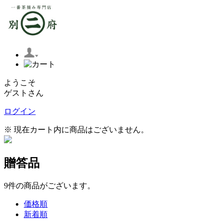
ようこそ
ゲストさん
ログイン
※ 現在カート内に商品はございません。
贈答品
9
件
の商品がございます。
価格順
新着順