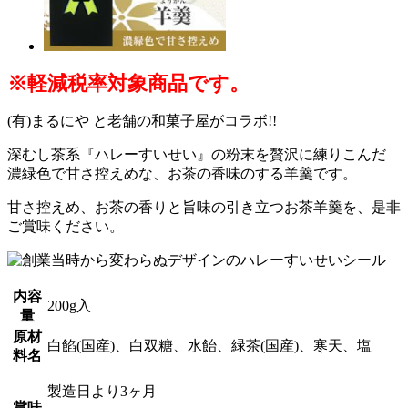
※軽減税率対象商品です。
(有)まるにや と老舗の和菓子屋がコラボ!!
深むし茶系『ハレーすいせい』の粉末を贅沢に練りこんだ
濃緑色で甘さ控えめな、お茶の香味のする羊羹です。
甘さ控えめ、お茶の香りと旨味の引き立つお茶羊羹を、是非
ご賞味ください。
内容
200g入
量
原材
白餡(国産)、白双糖、水飴、緑茶(国産)、寒天、塩
料名
製造日より3ヶ月
賞味