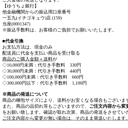
【ゆうちょ銀行】
他金融機関からの振込用口座番号
一五九(イチゴキュウ)店 (159)
当座(0001347)
※振込手数料は、お客様のご負担でお願いいたします。
■代金引換
お支払方法は、現金のみ
配送員に代金を支払い商品を受け取る
商品のご購入金額＋送料
が
◇10,000円未満：代引き手数料 330円
◇30,000円未満：代引き手数料 440円
◇100,000円未満：代引き手数料 660円
◇300,000円以下：代引き手数料 1,100円
※商品の発送について
商品の梱包サイズにより、送料がお安くなる場合もございま
また、商品の品切れ等もございますので、
ご注文内容から変
をお願い致します。確認が取れ次第、商品の発送をさせてい
ご注文内容から変更が無い場合は、そのまま発送いたします