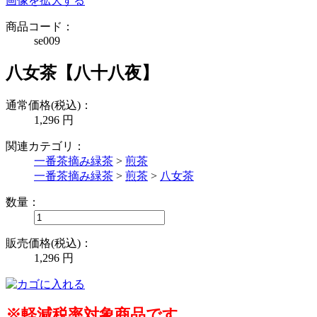
画像を拡大する
商品コード：
se009
八女茶【八十八夜】
通常価格(税込)：
1,296
円
関連カテゴリ：
一番茶摘み緑茶
>
煎茶
一番茶摘み緑茶
>
煎茶
>
八女茶
数量：
販売価格(税込)：
1,296
円
※軽減税率対象商品です。